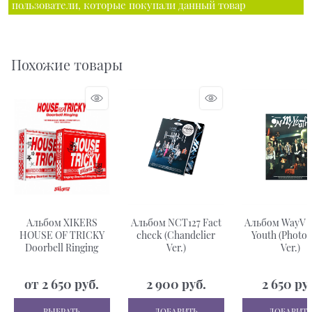
пользователи, которые покупали данный товар
Похожие товары
Альбом XIKERS
Альбом NCT127 Fact
Альбом WayV 
HOUSE OF TRICKY
check (Chandelier
Youth (Photo
Doorbell Ringing
Ver.)
Ver.)
от
2 650
 руб.
2 900
 руб.
2 650
 ру
ВЫБРАТЬ
ДОБАВИТЬ
ДОБАВИТЬ