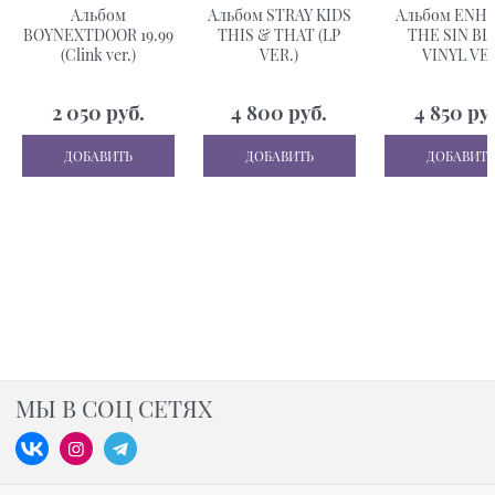
Альбом
Альбом STRAY KIDS
Альбом ENH
BOYNEXTDOOR 19.99
THIS & THAT (LP
THE SIN BL
(Clink ver.)
VER.)
VINYL VE
2 050
 руб.
4 800
 руб.
4 850
 ру
ДОБАВИТЬ
ДОБАВИТЬ
ДОБАВИТЬ
МЫ В СОЦ СЕТЯХ