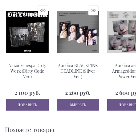
Альбом aespa Dirty
Альбом BLACKPINK
Альбом aes
Work (Dirty Code
DEADLINE (Silver
Armageddon 
Ver.)
Ver.)
Power Ver.
2 100
 руб.
2 260
 руб.
2 600
 ру
ДОБАВИТЬ
ВЫБРАТЬ
ДОБАВИТЬ
Похожие товары