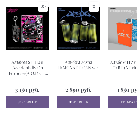
Альбом SEULGI
Альбом aespa
Альбом ITZY 
Accidentally On
LEMONADE CAN ver.
TO BE (NEMO 
Purpose (A.O.P. Car
ver. Limited Edition)
3 150
 руб.
2 890
 руб.
1 850
 ру
ДОБАВИТЬ
ДОБАВИТЬ
ВЫБРАТЬ