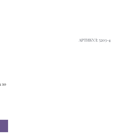
.
АРТИКУЛ:
5203-4
x
10