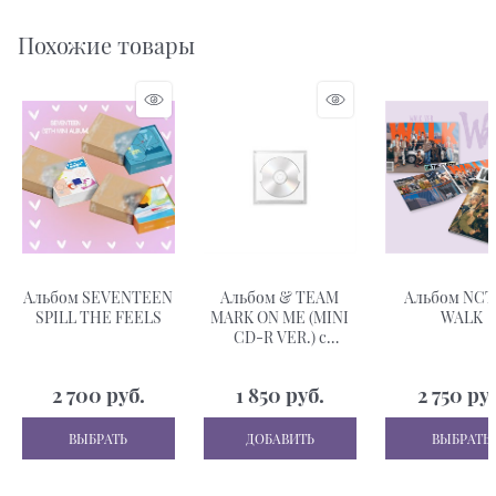
Похожие товары
Альбом SEVENTEEN
Альбом & TEAM
Альбом NCT 
SPILL THE FEELS
MARK ON ME (MINI
WALK
CD-R VER.) с
бонусом предзаказа
WEVERSE SHOP
2 700
 руб.
1 850
 руб.
2 750
 ру
ВЫБРАТЬ
ДОБАВИТЬ
ВЫБРАТЬ