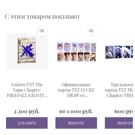
С этим товаром покупают
Альбом TXT The
Официальные
Предзаказ
Name Chapter:
карты TXT LUCKY
карты TXT The
FREEFALL (GRAVITY
DRAW от
Chapter: FRE
ver.)
SOUNDWAVE
WEVERSE S
(FREEZE,
2 200
 руб.
от
1 000
 руб.
600
 руб
THURSDAY'S CHILD)
ДОБАВИТЬ
ВЫБРАТЬ
ВЫБРАТЬ