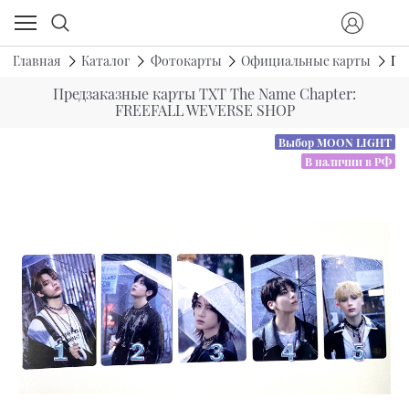
Главная
Каталог
Фотокарты
Официальные карты
Пр
Предзаказные карты TXT The Name Chapter:
FREEFALL WEVERSE SHOP
Выбор MOON LIGHT
В наличии в РФ