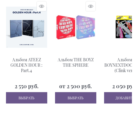
Альбом ATEEZ
Альбом THE BOYZ
Альбом
GOLDEN HOUR :
THE SPHERE
BOYNEXTDOOR 
Part.4
(Clink ver.
2 550
 руб.
от
2 500
 руб.
2 050
 ру
ВЫБРАТЬ
ВЫБРАТЬ
ДОБАВИТЬ