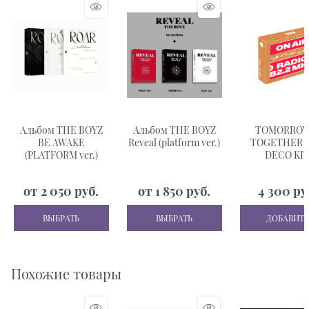
Альбом THE BOYZ
Альбом THE BOYZ
TOMORROW
BE AWAKE
Reveal (platform ver.)
TOGETHER 2
(PLATFORM ver.)
DECO KI
от
2 050
 руб.
от
1 850
 руб.
4 300
 ру
ВЫБРАТЬ
ВЫБРАТЬ
ДОБАВИТЬ
Похожие товары