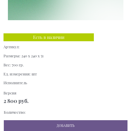
Есть в наличии
Артикул:
Размеры:
240 x 240 x 51
Вес:
700
гр.
Ед. измерения:
шт
Исполнитель
Версия
2 800
 руб.
Количество:
ДОБАВИТЬ