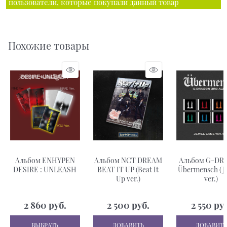
пользователи, которые покупали данный товар
Похожие товары
Альбом ENHYPEN
Альбом NCT DREAM
Альбом G-DR
DESIRE : UNLEASH
BEAT IT UP (Beat It
Übermensch (
Up ver.)
ver.)
2 860
 руб.
2 500
 руб.
2 550
 ру
ВЫБРАТЬ
ДОБАВИТЬ
ДОБАВИТЬ