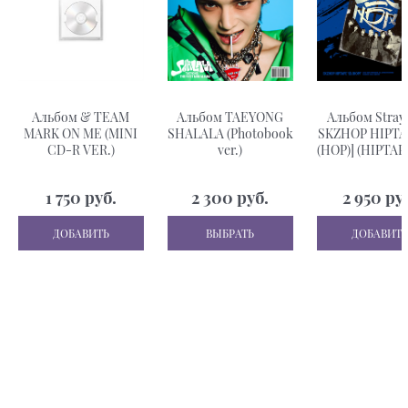
Альбом & TEAM
Альбом TAEYONG
Альбом Stray 
MARK ON ME (MINI
SHALALA (Photobook
SKZHOP HIPTA
CD-R VER.)
ver.)
(HOP)] (HIPTAPE
(Limited Edit
1 750
 руб.
2 300
 руб.
2 950
 ру
ДОБАВИТЬ
ВЫБРАТЬ
ДОБАВИТЬ