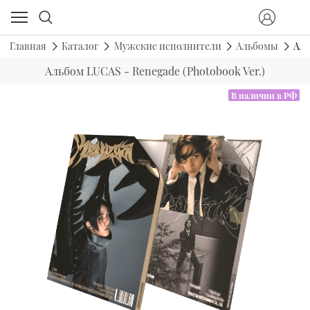
Главная
Каталог
Мужские исполнители
Альбомы
Аль
Альбом LUCAS - Renegade (Photobook Ver.)
В наличии в РФ