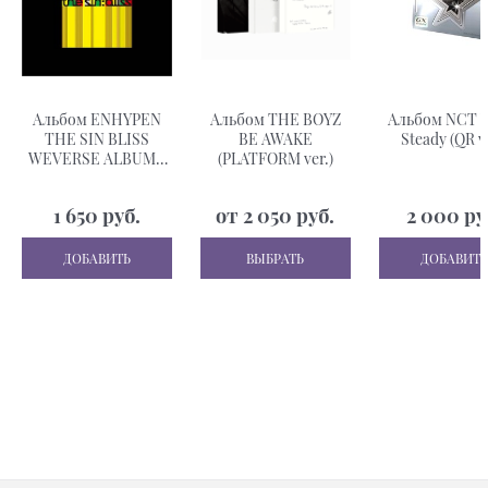
Альбом ENHYPEN
Альбом THE BOYZ
Альбом NCT 
THE SIN BLISS
BE AWAKE
Steady (QR ve
WEVERSE ALBUMS
(PLATFORM ver.)
VER с бонусом
предзаказа
1 650
 руб.
от
2 050
 руб.
2 000
 ру
WEVERSE SHOP
ДОБАВИТЬ
ВЫБРАТЬ
ДОБАВИТЬ