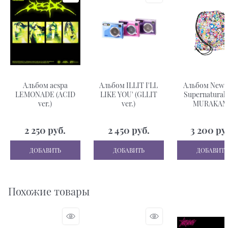
Альбом aespa
Альбом ILLIT I'LL
Альбом NewJ
LEMONADE (ACID
LIKE YOU' (GLLIT
Supernatural 
ver.)
ver.)
MURAKAM
(Drawstring Bag
2 250
 руб.
2 450
 руб.
3 200
 ру
ДОБАВИТЬ
ДОБАВИТЬ
ДОБАВИТЬ
Похожие товары