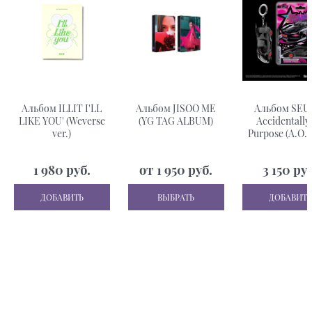
Альбом ILLIT I'LL
Альбом JISOO ME
Альбом SEU
LIKE YOU' (Weverse
(YG TAG ALBUM)
Accidentally
ver.)
Purpose (A.O.P
ver. Limited Ed
1 980
 руб.
от
1 950
 руб.
3 150
 ру
ДОБАВИТЬ
ВЫБРАТЬ
ДОБАВИТЬ